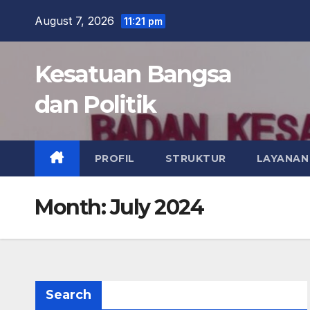
Skip
August 7, 2026
11:21 pm
to
content
Kesatuan Bangsa
dan Politik
PROFIL
STRUKTUR
LAYANAN
Month:
July 2024
Search