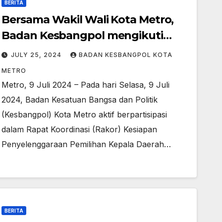
BERITA
Bersama Wakil Wali Kota Metro,
Badan Kesbangpol mengikuti
Zoom meting rakor kesiapan
JULY 25, 2024
BADAN KESBANGPOL KOTA
penyelenggaraan pilkada
METRO
serentak tahun 2024 wilayah
Metro, 9 Juli 2024 – Pada hari Selasa, 9 Juli
Sumatra
2024, Badan Kesatuan Bangsa dan Politik
(Kesbangpol) Kota Metro aktif berpartisipasi
dalam Rapat Koordinasi (Rakor) Kesiapan
Penyelenggaraan Pemilihan Kepala Daerah…
BERITA