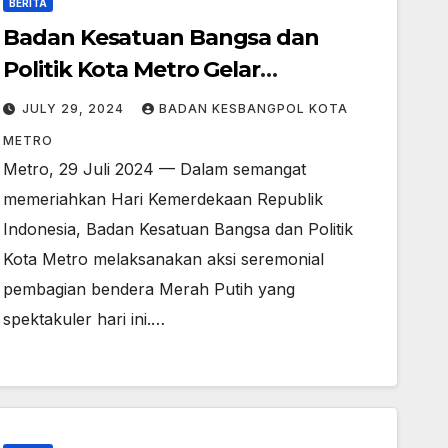
BERITA
Badan Kesatuan Bangsa dan
Politik Kota Metro Gelar
Pembagian 10 Juta Bendera Merah
JULY 29, 2024
BADAN KESBANGPOL KOTA
Putih untuk Dukung Gerakan
METRO
Nasional
Metro, 29 Juli 2024 — Dalam semangat
memeriahkan Hari Kemerdekaan Republik
Indonesia, Badan Kesatuan Bangsa dan Politik
Kota Metro melaksanakan aksi seremonial
pembagian bendera Merah Putih yang
spektakuler hari ini.…