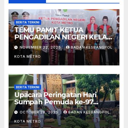
BERITA TERKINI
TEMU PAMIT KETUA
PENGADILAN NEGERI KELAS
I B METRO
NOVEMBER 22, 2025
BADAN KESBANGPOL
KOTA METRO
BERITA TERKINI
Upacara Peringatan Hari
Sumpah Pemuda ke-97
Tahun 2025 di Kota Metro
OCTOBER 28, 2025
BADAN KESBANGPOL
KOTA METRO