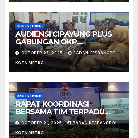
BERITA TERKINI
AUDIENSI CIPAYUNG PLUS
GABUNGAN OKP
MAHASISWA KOTA METRO
OCTOBER 27, 2025
BADAN KESBANGPOL
BERSAMA WALIKOTA METRO
KOTA METRO
BERITA TERKINI
RAPAT KOORDINASI
BERSAMA TIM TERPADU
NASIONAL PENGAWASAN
OCTOBER 21, 2025
BADAN KESBANGPOL
ORGANISASI
KOTA METRO
KEMASYARAKATAN (ORMAS)