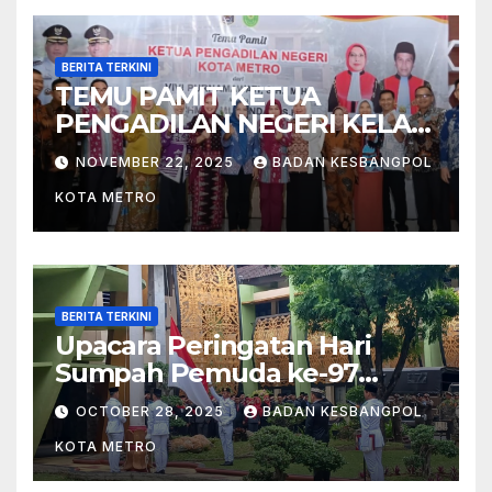
BERITA TERKINI
TEMU PAMIT KETUA
PENGADILAN NEGERI KELAS
I B METRO
NOVEMBER 22, 2025
BADAN KESBANGPOL
KOTA METRO
BERITA TERKINI
Upacara Peringatan Hari
Sumpah Pemuda ke-97
Tahun 2025 di Kota Metro
OCTOBER 28, 2025
BADAN KESBANGPOL
KOTA METRO