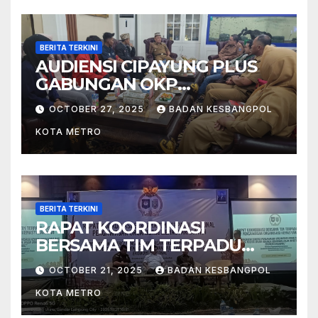
BERITA TERKINI
AUDIENSI CIPAYUNG PLUS
GABUNGAN OKP
MAHASISWA KOTA METRO
OCTOBER 27, 2025
BADAN KESBANGPOL
BERSAMA WALIKOTA METRO
KOTA METRO
BERITA TERKINI
RAPAT KOORDINASI
BERSAMA TIM TERPADU
NASIONAL PENGAWASAN
OCTOBER 21, 2025
BADAN KESBANGPOL
ORGANISASI
KOTA METRO
KEMASYARAKATAN (ORMAS)
TAHUN 2025