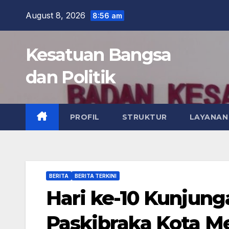
Skip
August 8, 2026
8:56 am
to
content
Kesatuan Bangsa
dan Politik
PROFIL
STRUKTUR
LAYANAN
BERITA
BERITA TERKINI
Hari ke-10 Kunjung
Paskibraka Kota M