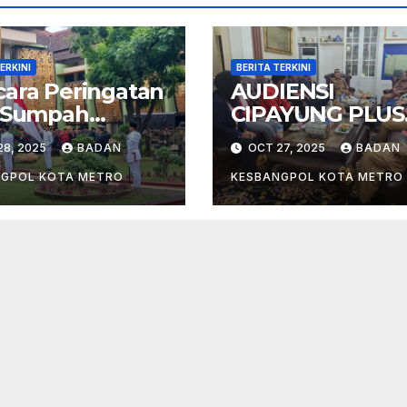
ERKINI
BERITA TERKINI
ara Peringatan
AUDIENSI
i Sumpah
CIPAYUNG PLUS
uda ke-97
GABUNGAN OK
28, 2025
BADAN
OCT 27, 2025
BADAN
n 2025 di Kota
MAHASISWA KO
ro
METRO BERSA
NGPOL KOTA METRO
KESBANGPOL KOTA METRO
WALIKOTA MET