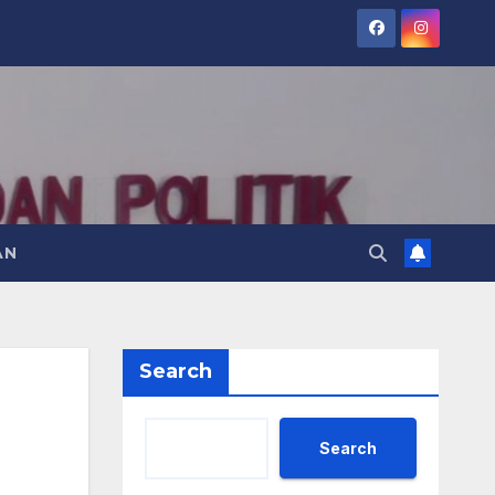
AN
Search
Search