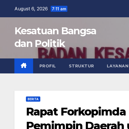
Skip
August 6, 2026
7:11 am
to
content
Kesatuan Bangsa
dan Politik
PROFIL
STRUKTUR
LAYANAN
BERITA
Rapat Forkopimda K
Pemimpin Daerah 