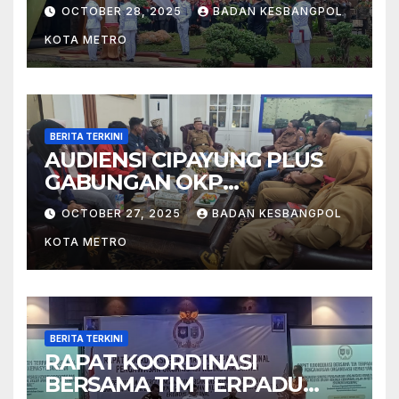
Tahun 2025 di Kota Metro
OCTOBER 28, 2025
BADAN KESBANGPOL
KOTA METRO
BERITA TERKINI
AUDIENSI CIPAYUNG PLUS
GABUNGAN OKP
MAHASISWA KOTA METRO
OCTOBER 27, 2025
BADAN KESBANGPOL
BERSAMA WALIKOTA METRO
KOTA METRO
BERITA TERKINI
RAPAT KOORDINASI
BERSAMA TIM TERPADU