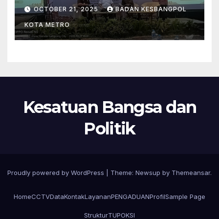
NASIONAL PENGAWASAN
OCTOBER 21, 2025
BADAN KESBANGPOL
ORGANISASI
KOTA METRO
KEMASYARAKATAN (ORMAS)
TAHUN 2025
Kesatuan Bangsa dan
Politik
Proudly powered by WordPress
|
Theme: Newsup by
Themeansar
.
Home
CCTV
Data
Kontak
Layanan
PENGADUAN
Profil
Sample Page
Struktur
TUPOKSI