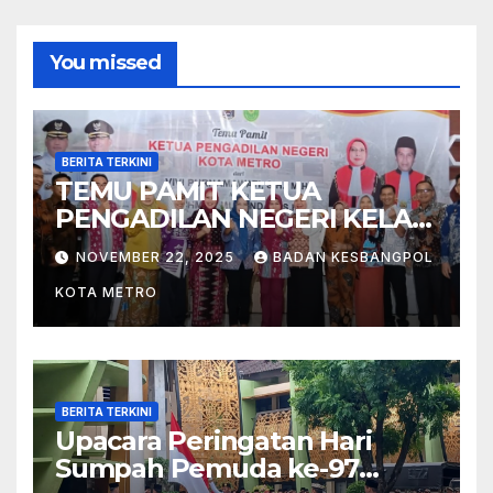
You missed
BERITA TERKINI
TEMU PAMIT KETUA
PENGADILAN NEGERI KELAS
I B METRO
NOVEMBER 22, 2025
BADAN KESBANGPOL
KOTA METRO
BERITA TERKINI
Upacara Peringatan Hari
Sumpah Pemuda ke-97