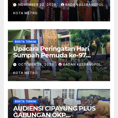
I B METRO
NOVEMBER 22, 2025
BADAN KESBANGPOL
KOTA METRO
BERITA TERKINI
Upacara Peringatan Hari
Sumpah Pemuda ke-97
Tahun 2025 di Kota Metro
OCTOBER 28, 2025
BADAN KESBANGPOL
KOTA METRO
BERITA TERKINI
AUDIENSI CIPAYUNG PLUS
GABUNGAN OKP