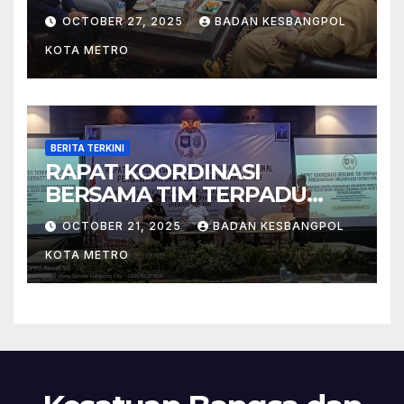
MAHASISWA KOTA METRO
OCTOBER 27, 2025
BADAN KESBANGPOL
BERSAMA WALIKOTA METRO
KOTA METRO
BERITA TERKINI
RAPAT KOORDINASI
BERSAMA TIM TERPADU
NASIONAL PENGAWASAN
OCTOBER 21, 2025
BADAN KESBANGPOL
ORGANISASI
KOTA METRO
KEMASYARAKATAN (ORMAS)
TAHUN 2025