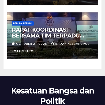
BERITA TERKINI
RAPAT KOORDINASI
BERSAMA TIM TERPADU
NASIONAL PENGAWASAN
OCTOBER 21, 2025
BADAN KESBANGPOL
ORGANISASI
KOTA METRO
KEMASYARAKATAN (ORMAS)
TAHUN 2025
Kesatuan Bangsa dan
Politik