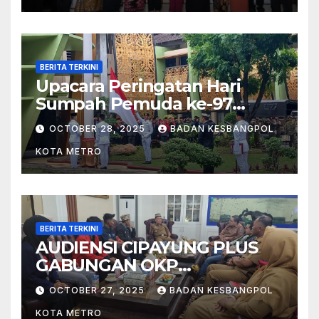
BERITA TERKINI
Upacara Peringatan Hari
Sumpah Pemuda ke-97
Tahun 2025 di Kota Metro
OCTOBER 28, 2025
BADAN KESBANGPOL
KOTA METRO
BERITA TERKINI
AUDIENSI CIPAYUNG PLUS
GABUNGAN OKP
MAHASISWA KOTA METRO
OCTOBER 27, 2025
BADAN KESBANGPOL
BERSAMA WALIKOTA METRO
KOTA METRO